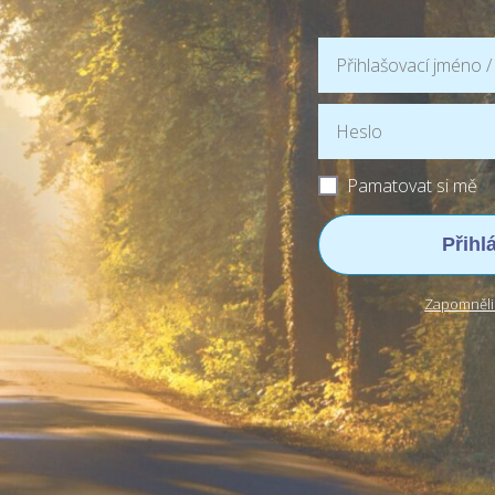
Pamatovat si mě
Přihl
Zapomněli 