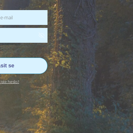
ásit se
jste heslo?