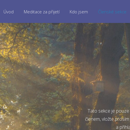
Úvod
Meditace za přijetí
Kdo jsem
Členské sekce
Tato sekce je pouze 
členem, vložte prosím
a přihl