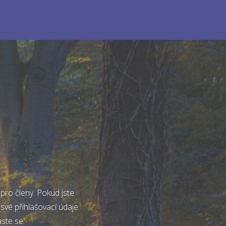
pro členy. Pokud jste
 své přihlašovací údaje
aste se.