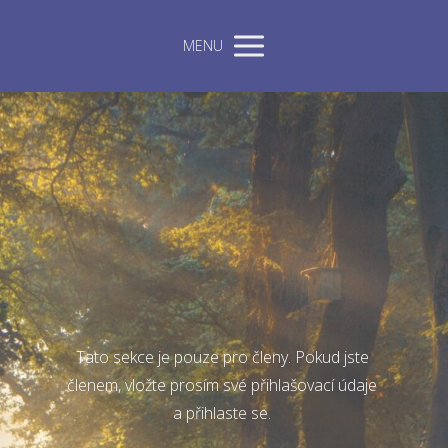
MENU
Tato sekce je pouze pro členy. Pokud jste
členem, vložte prosím své přihlašovací údaje
a přihlaste se.