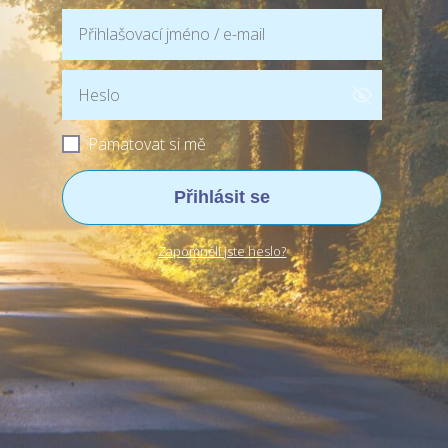
Pamatovat si mě
Přihlásit se
Zapomněli jste heslo?