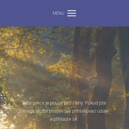
MENU
Tato sekce je pouze pro členy. Pokud jste
členem, vložte prosím své přihlašovací údaje
a přihlaste se.