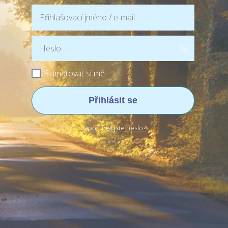
Pamatovat si mě
Přihlásit se
Zapomněli jste heslo?