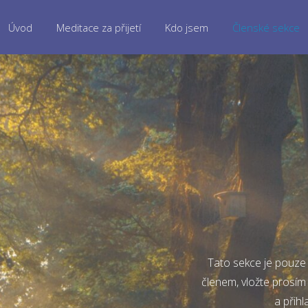
Úvod
Meditace za přijetí
Kdo jsem
Členské sekce
Tato sekce je pouze 
členem, vložte prosím
a přihl