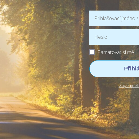
Pamatovat si mě
Přihl
Zapomněli 