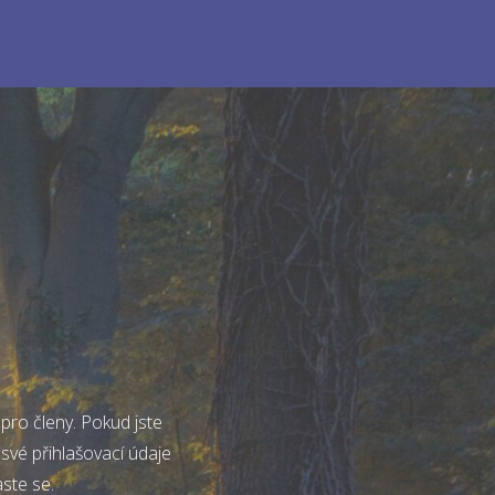
pro členy. Pokud jste
 své přihlašovací údaje
aste se.