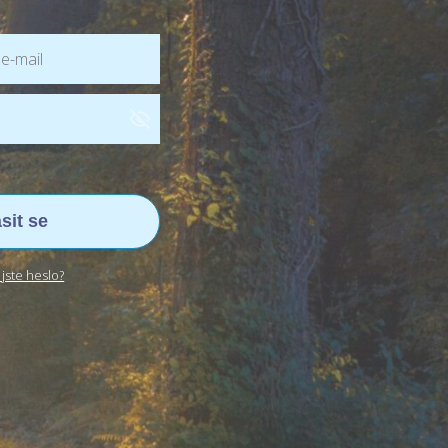
ásit se
jste heslo?