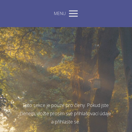
MENU
Tato sekce je pouze pro členy. Pokud jste
členem, vložte prosím své přihlašovací údaje
a přihlaste se.