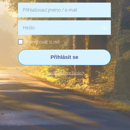
Pamatovat si mě
Přihlásit se
Zapomněli jste heslo?