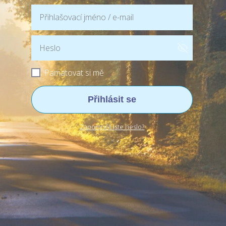
Pamatovat si mě
Přihlásit se
Zapomněli jste heslo?