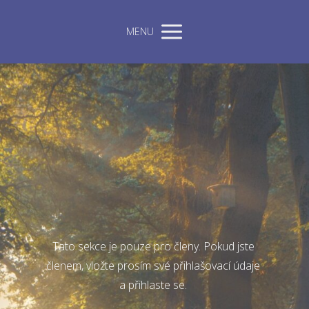
MENU
Tato sekce je pouze pro členy. Pokud jste
členem, vložte prosím své přihlašovací údaje
a přihlaste se.