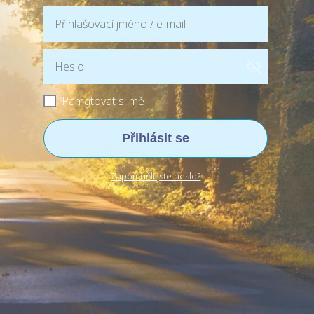
Pamatovat si mě
Přihlásit se
Zapomněli jste heslo?