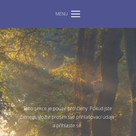
MENU
Tato sekce je pouze pro členy. Pokud jste
členem, vložte prosím své přihlašovací údaje
a přihlaste se.