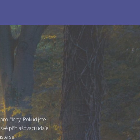
pro členy. Pokud jste
 své přihlašovací údaje
aste se.