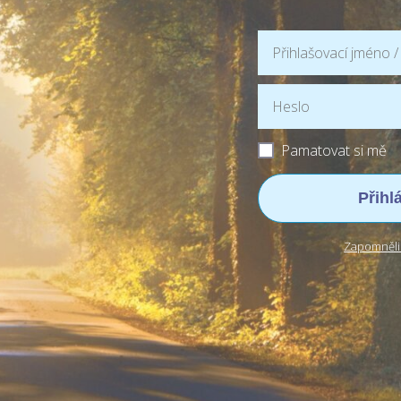
Pamatovat si mě
Přihl
Zapomněli 