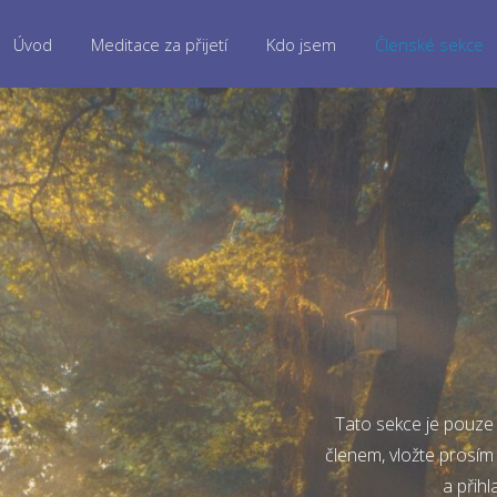
Úvod
Meditace za přijetí
Kdo jsem
Členské sekce
Tato sekce je pouze 
členem, vložte prosím
a přihl