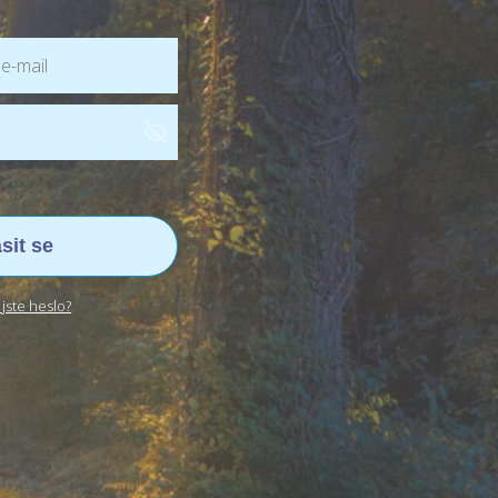
ásit se
jste heslo?