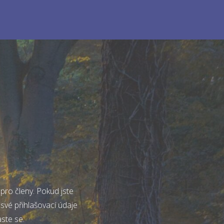
pro členy. Pokud jste
 své přihlašovací údaje
aste se.