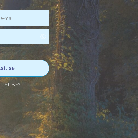
ásit se
jste heslo?