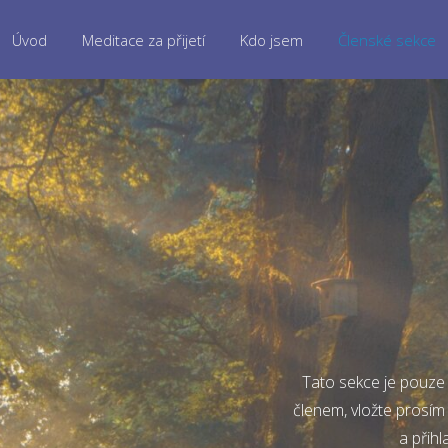
Úvod
Meditace za přijetí
Kdo jsem
Členské sekce
Tato sekce je pouze 
členem, vložte prosím
a přihl