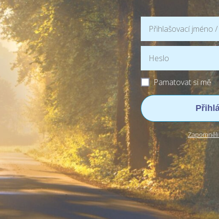
Pamatovat si mě
Přihl
Zapomněli 