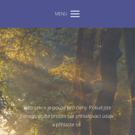
MENU
Tato sekce je pouze pro členy. Pokud jste
členem, vložte prosím své přihlašovací údaje
a přihlaste se.