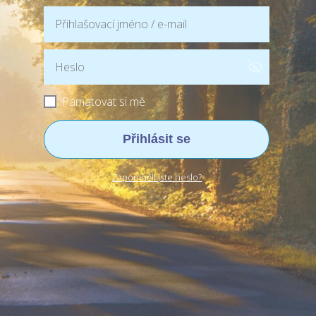
Pamatovat si mě
Přihlásit se
Zapomněli jste heslo?