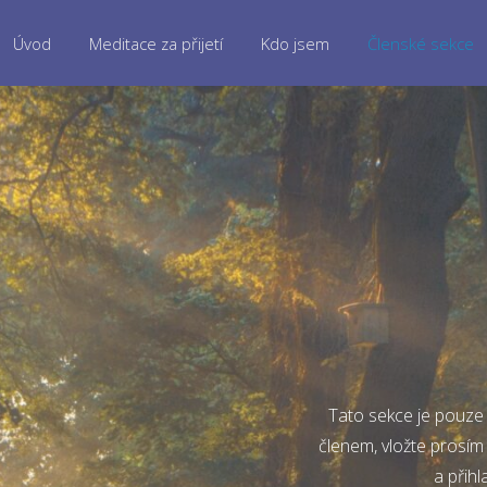
Úvod
Meditace za přijetí
Kdo jsem
Členské sekce
Tato sekce je pouze 
členem, vložte prosím
a přihl