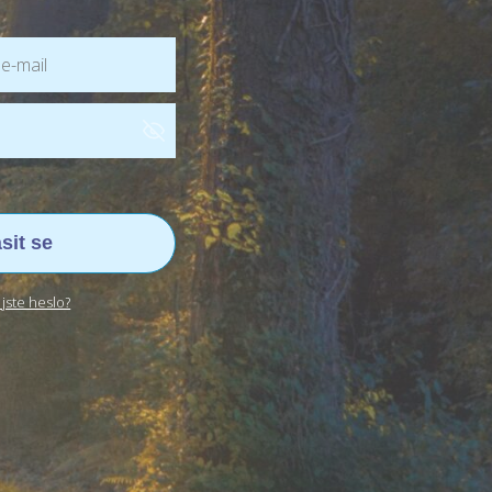
ásit se
jste heslo?