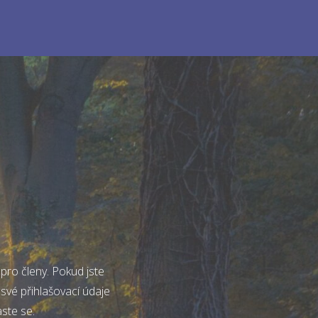
pro členy. Pokud jste
 své přihlašovací údaje
aste se.