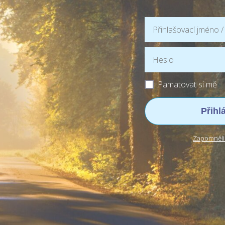
Pamatovat si mě
Přihl
Zapomněli 