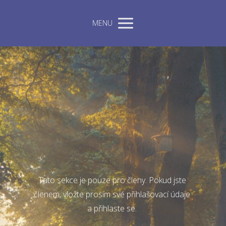
MENU
Tato sekce je pouze pro členy. Pokud jste
členem, vložte prosím své přihlašovací údaje
a přihlaste se.