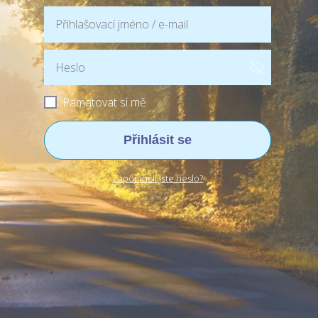
Pamatovat si mě
Přihlásit se
Zapomněli jste heslo?