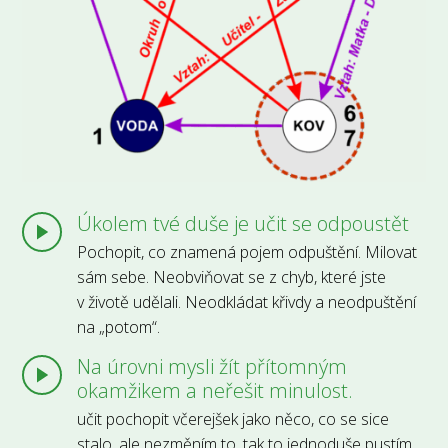
Úkolem tvé duše je učit se odpoustět
Pochopit, co znamená pojem odpuštění. Milovat
sám sebe. Neobviňovat se z chyb, které jste
v životě udělali. Neodkládat křivdy a neodpuštění
na „potom“.
Na úrovni mysli žít přítomným
okamžikem a neřešit minulost.
učit pochopit včerejšek jako něco, co se sice
stalo, ale nezměním to, tak to jednoduše pustím,