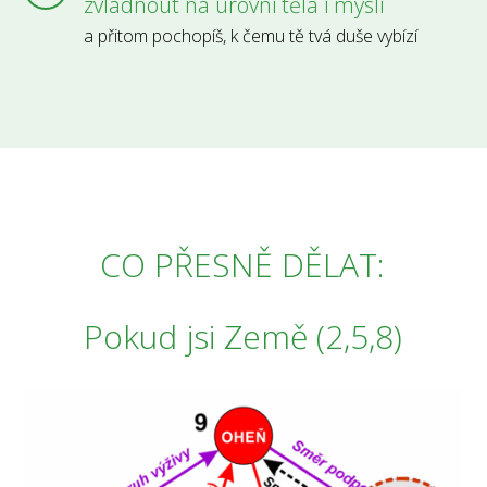
zvládnout na úrovni těla i mysli
a přitom pochopíš, k čemu tě tvá duše vybízí
CO PŘESNĚ DĚLAT:
Pokud jsi Země (2,5,8)