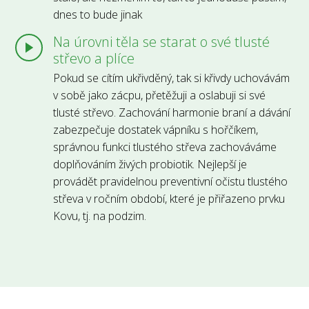
dnes to bude jinak
Na úrovni těla se starat o své tlusté
střevo a plíce
Pokud se cítím ukřivděný, tak si křivdy uchovávám
v sobě jako zácpu, přetěžuji a oslabuji si své
tlusté střevo. Zachování harmonie braní a dávání
zabezpečuje dostatek vápníku s hořčíkem,
správnou funkci tlustého střeva zachováváme
doplňováním živých probiotik. Nejlepší je
provádět pravidelnou preventivní očistu tlustého
střeva v ročním období, které je přiřazeno prvku
Kovu, tj. na podzim.