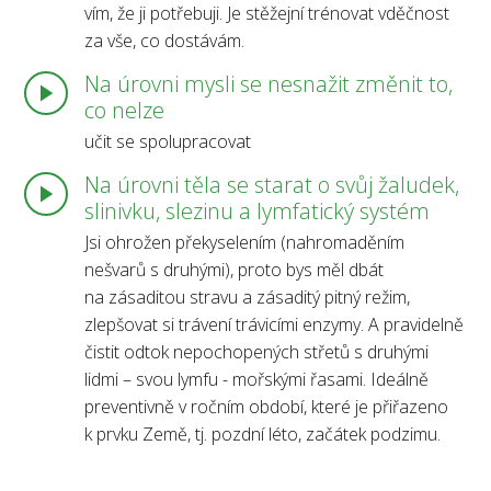
vím, že ji potřebuji. Je stěžejní trénovat vděčnost
za vše, co dostávám.
Na úrovni mysli se nesnažit změnit to,
co nelze
učit se spolupracovat
Na úrovni těla se starat o svůj žaludek,
slinivku, slezinu a lymfatický systém
Jsi ohrožen překyselením (nahromaděním
nešvarů s druhými), proto bys měl dbát
na zásaditou stravu a zásaditý pitný režim,
zlepšovat si trávení trávicími enzymy. A pravidelně
čistit odtok nepochopených střetů s druhými
lidmi – svou lymfu - mořskými řasami. Ideálně
preventivně v ročním období, které je přiřazeno
k prvku Země, tj. pozdní léto, začátek podzimu.