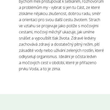
bychom měli přistupovat k setkáním, rozhovorům
a problémům my - vybrat si jen tu část, ze které
získáme nějakou zkušenost, dobrou radu, směr
a orientaci pro svou další cestu životem. Strach
ve vztahu se projevuje jako potíže s močovými
cestami, močový měchýř ukazuje, jak umíme
snášet a vypouštět tlak života. Zdravé ledviny
zachovává zdravý a dostatečný pitný režim, pití
zásadité vody nebo užívání zelených rostlin, které
odkyselují organismus. Ideální je očista ledvin
a močových cest v období, které je přiřazeno
prvku Voda, a to je zima.