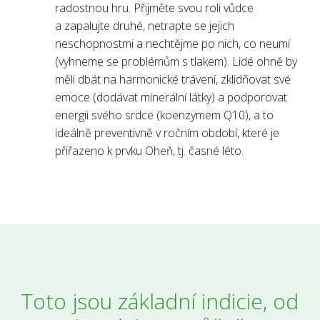
radostnou hru. Přijměte svou roli vůdce
a zapalujte druhé, netrapte se jejich
neschopnostmi a nechtějme po nich, co neumí
(vyhneme se problémům s tlakem). Lidé ohně by
měli dbát na harmonické trávení, zklidňovat své
emoce (dodávat minerální látky) a podporovat
energii svého srdce (koenzymem Q10), a to
ideálně preventivně v ročním období, které je
přiřazeno k prvku Oheň, tj. časné léto.
Toto jsou základní indicie, od