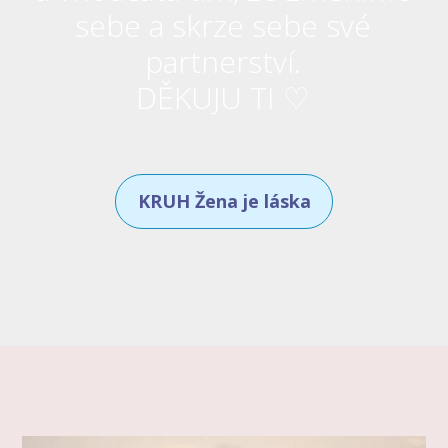
sebe a skrze sebe své
partnerství.
DĚKUJU TI ♡
KRUH Žena je láska