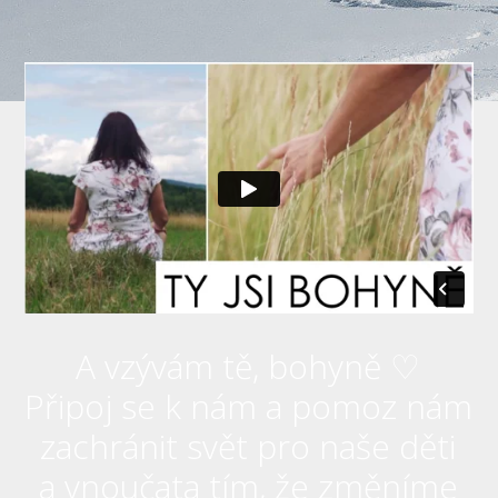
A vzývám tě, bohyně ♡
Připoj se k nám a pomoz nám
zachránit svět pro naše děti
a vnoučata tím, že změníme