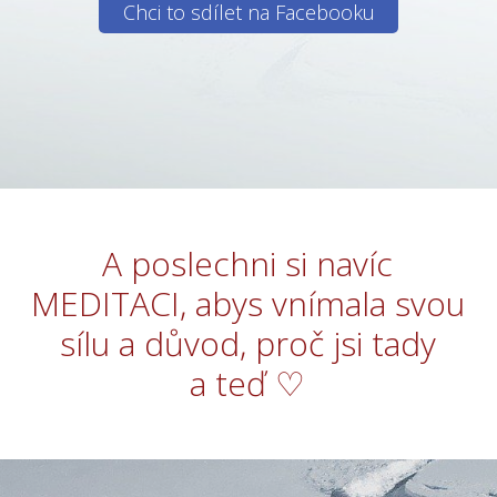
Chci to sdílet na Facebooku
A poslechni si navíc
MEDITACI, abys vnímala svou
sílu a důvod, proč jsi tady
a teď ♡