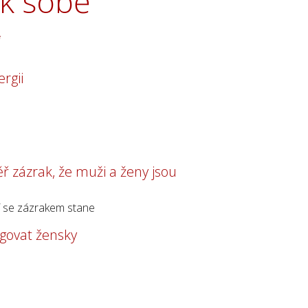
 k sobě
rgii
ěř zázrak, že muži a ženy jsou
í se zázrakem stane
ngovat žensky