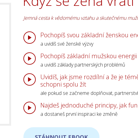
Když se žena vrátí
Jemná cesta k vědomému vztahu a skutečnému muži
Pochopíš svou základní ženskou ene
a uvidíš své ženské výzvy
Pochopíš základní mužskou energii
a uvidíš základy partnerských problémů
Uvidíš, jak jsme rozdílní a že je tém
schopni spolu žít
ale pokud se začneme doplňovat, partnerstv
Najdeš jednoduché principy, jak fu
a dostaneš první inspiraci ke změně
STÁHNOUT EBOOK