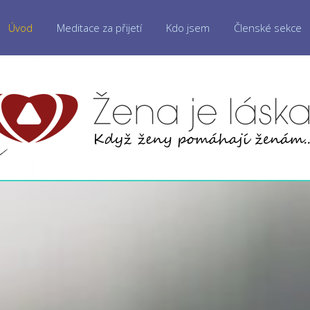
Úvod
Meditace za přijetí
Kdo jsem
Členské sekce