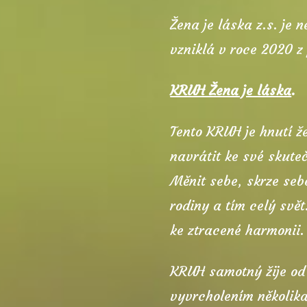
Žena je láska z.s. je 
vzniklá v roce 2020 
KRUH Žena je láska
.
Tento KRUH je hnutí že
navrátit ke své skutečn
Měnit sebe, skrze seb
rodiny a tím celý svět
ke ztracené harmonii.
KRUH samotný žije od 
vyvrcholením několik