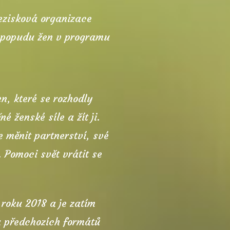
nezisková organizace
z popudu žen v programu
n, které se rozhodly
é ženské síle a žít ji.
e měnit partnerství, své
. Pomoci svět vrátit se
roku 2018 a je zatím
a předchozích formátů