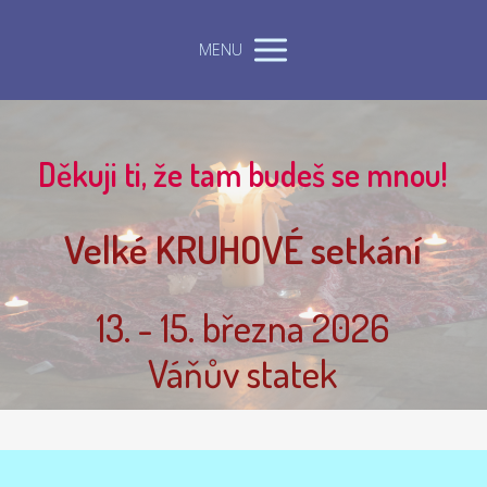
MENU
Děkuji ti, že tam budeš se mnou!
Velké KRUHOVÉ setkání
13. - 15. března 2026
Váňův statek