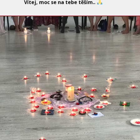
Vítej, moc se na tebe těším..