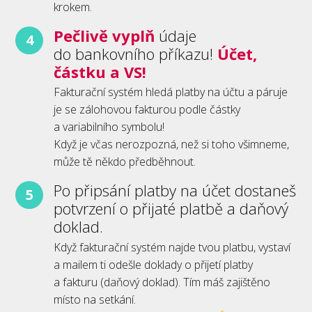
krokem.
Pečlivě vyplň
údaje
4
do bankovního příkazu!
Účet,
částku a VS!
Fakturační systém hledá platby na účtu a páruje
je se zálohovou fakturou podle částky
a variabilního symbolu!
Když je včas nerozpozná, než si toho všimneme,
může tě někdo předběhnout.
Po připsání platby na účet dostaneš
5
potvrzení o přijaté platbě a daňový
doklad.
Když fakturační systém najde tvou platbu, vystaví
a mailem ti odešle doklady o přijetí platby
a fakturu (daňový doklad). Tím máš zajištěno
místo na setkání.