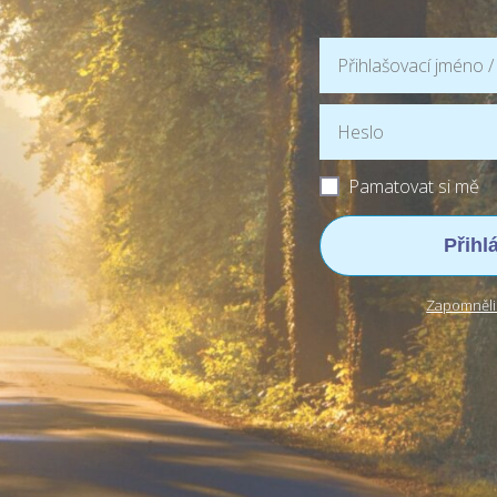
Pamatovat si mě
Přihl
Zapomněli 