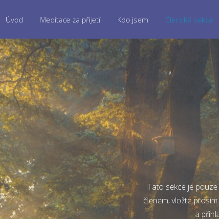
Úvod
Meditace za přijetí
Kdo jsem
Členské sekce
Tato sekce je pouze 
členem, vložte prosím
a přihl