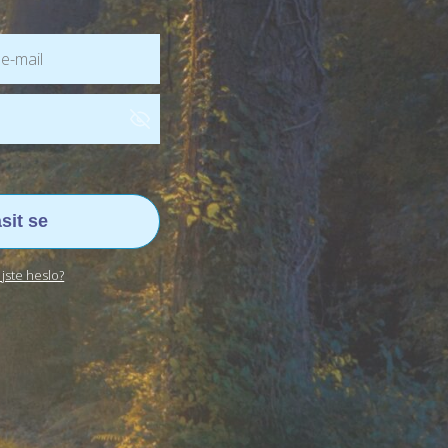
ásit se
jste heslo?