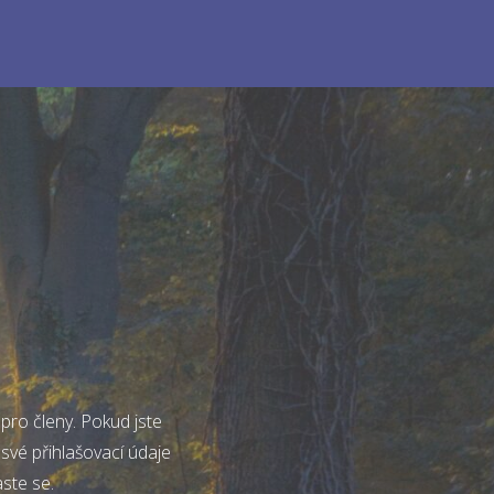
pro členy. Pokud jste
 své přihlašovací údaje
aste se.