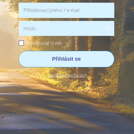
Pamatovat si mě
Přihlásit se
Zapomněli jste heslo?