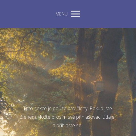
MENU
Tato sekce je pouze pro členy. Pokud jste
členem, vložte prosím své přihlašovací údaje
a přihlaste se.