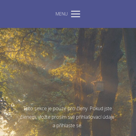
MENU
Tato sekce je pouze pro členy. Pokud jste
členem, vložte prosím své přihlašovací údaje
a přihlaste se.