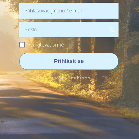
Pamatovat si mě
Přihlásit se
Zapomněli jste heslo?