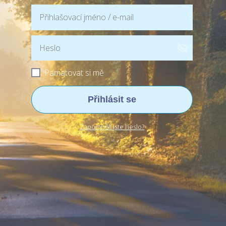
Pamatovat si mě
Přihlásit se
Zapomněli jste heslo?