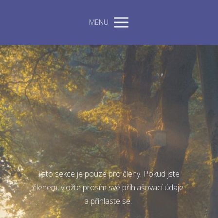
MENU
Tato sekce je pouze pro členy. Pokud jste
členem, vložte prosím své přihlašovací údaje
a přihlaste se.