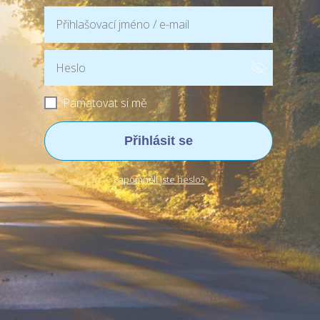
Pamatovat si mě
Přihlásit se
Zapomněli jste heslo?