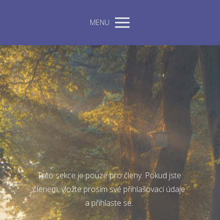
MENU
Tato sekce je pouze pro členy. Pokud jste
členem, vložte prosím své přihlašovací údaje
a přihlaste se.