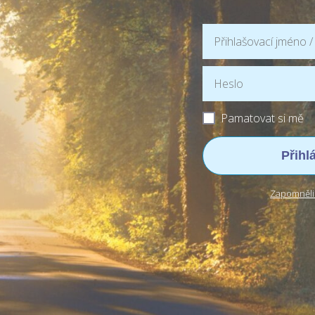
Pamatovat si mě
Přihl
Zapomněli 