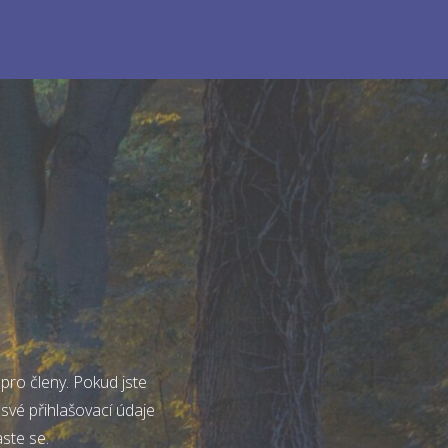
pro členy. Pokud jste
 své přihlašovací údaje
aste se.