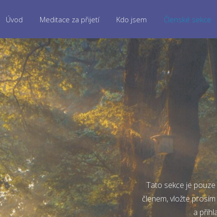
Úvod
Meditace za přijetí
Kdo jsem
Členské sekce
Tato sekce je pouze 
členem, vložte prosím
a přihl