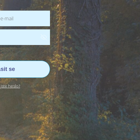
ásit se
jste heslo?