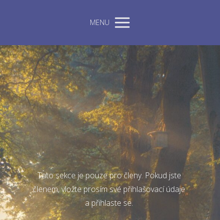
MENU
Tato sekce je pouze pro členy. Pokud jste
členem, vložte prosím své přihlašovací údaje
a přihlaste se.