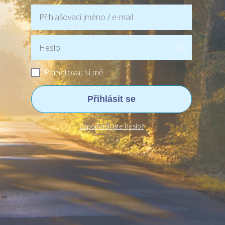
Pamatovat si mě
Přihlásit se
Zapomněli jste heslo?