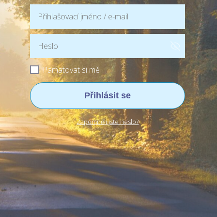
Pamatovat si mě
Přihlásit se
Zapomněli jste heslo?