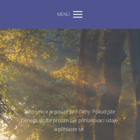
MENU
Tato sekce je pouze pro členy. Pokud jste
členem, vložte prosím své přihlašovací údaje
a přihlaste se.