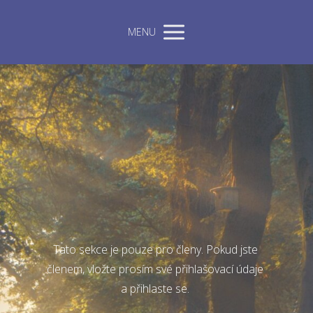
MENU
Tato sekce je pouze pro členy. Pokud jste
členem, vložte prosím své přihlašovací údaje
a přihlaste se.