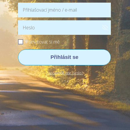
Pamatovat si mě
Přihlásit se
Zapomněli jste heslo?