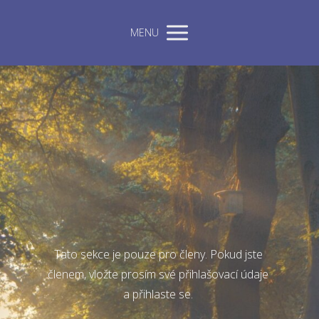
MENU
Tato sekce je pouze pro členy. Pokud jste
členem, vložte prosím své přihlašovací údaje
a přihlaste se.