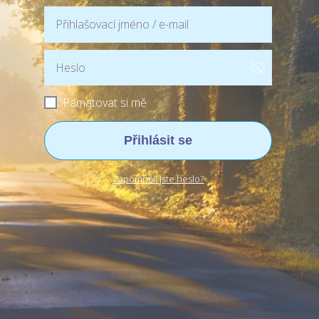
Pamatovat si mě
Přihlásit se
Zapomněli jste heslo?