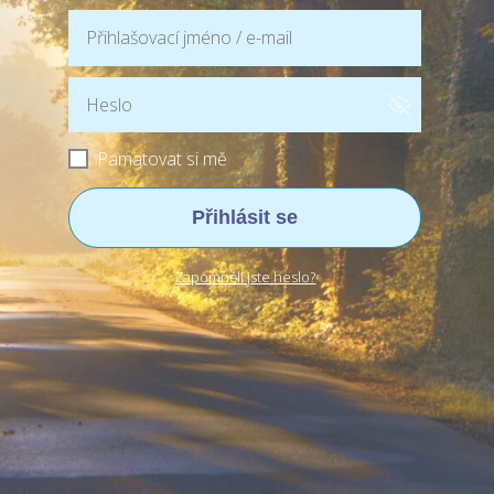
Pamatovat si mě
Přihlásit se
Zapomněli jste heslo?