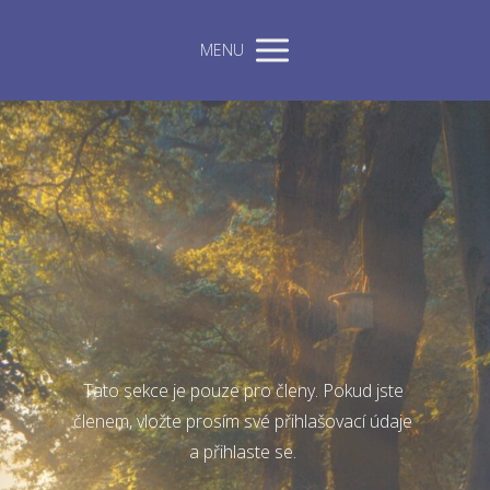
MENU
Tato sekce je pouze pro členy. Pokud jste
členem, vložte prosím své přihlašovací údaje
a přihlaste se.