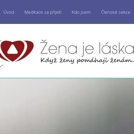
Úvod
Meditace za přijetí
Kdo jsem
Členské sekce