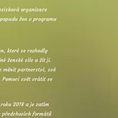
nezisková organizace
z popudu žen v programu
n, které se rozhodly
é ženské síle a žít ji.
e měnit partnerství, své
. Pomoci svět vrátit se
roku 2018 a je zatím
a předchozích formátů