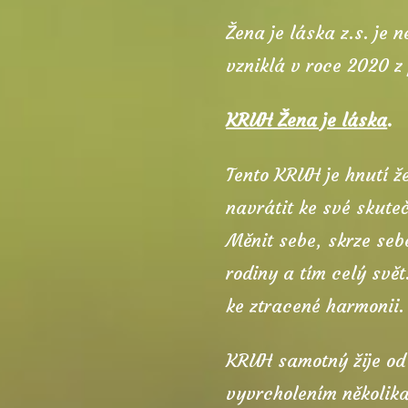
Žena je láska z.s. je 
vzniklá v roce 2020 
KRUH Žena je láska
.
Tento KRUH je hnutí že
navrátit ke své skutečn
Měnit sebe, skrze seb
rodiny a tím celý svět
ke ztracené harmonii.
KRUH samotný žije od 
vyvrcholením několik