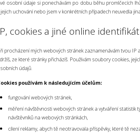
vé osobní údaje si ponechávám po dobu běhu promlčecích lhů
 jejich uchování nebo jsem v konkrétních případech neuvedla jina
IP, cookies a jiné online identifiká
ři procházení mých webových stránek zaznamenávám tvou IP ad
držíš, ze které stránky přicházíš. Používám soubory cookies, je
sobních údajů.
ookies používám k následujícím účelům:
fungování webových stránek,
měření návštěvnosti webových stránek a vytváření statistik tý
návštěvníků na webových stránkách,
cílení reklamy, abych tě neotravovala příspěvky, které tě neza