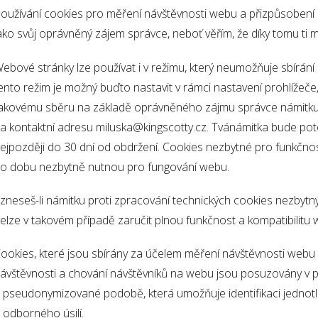
oužívání cookies pro měření návštěvnosti webu a přizpůsoben
ako svůj oprávněný zájem správce, neboť věřím, že díky tomu ti m
ebové stránky lze používat i v režimu, který neumožňuje sbírán
ento režim je možný buďto nastavit v rámci nastavení prohlížeče
akovému sběru na základě oprávněného zájmu správce námitku d
a kontaktní adresu miluska@kingscotty.cz. Tvánámitka bude p
ejpozději do 30 dní od obdržení. Cookies nezbytné pro funkč
o dobu nezbytně nutnou pro fungování webu.
zneseš-li námitku proti zpracování technických cookies nezbyt
elze v takovém případě zaručit plnou funkčnost a kompatibilitu
ookies, které jsou sbírány za účelem měření návštěvnosti webu a v
ávštěvnosti a chování návštěvníků na webu jsou posuzovány 
 pseudonymizované podobě, která umožňuje identifikaci jednotl
 odborného úsilí.