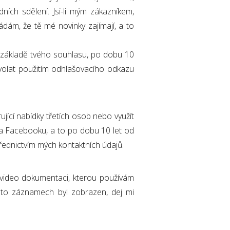
ích sdělení. Jsi-li mým zákazníkem,
ám, že tě mé novinky zajímají, a to
a základě tvého souhlasu, po dobu 10
volat použitím odhlašovacího odkazu
ující nabídky třetích osob nebo využít
na Facebooku, a to po dobu 10 let od
řednictvím mých kontaktních údajů.
o video dokumentaci, kterou používám
hto záznamech byl zobrazen, dej mi