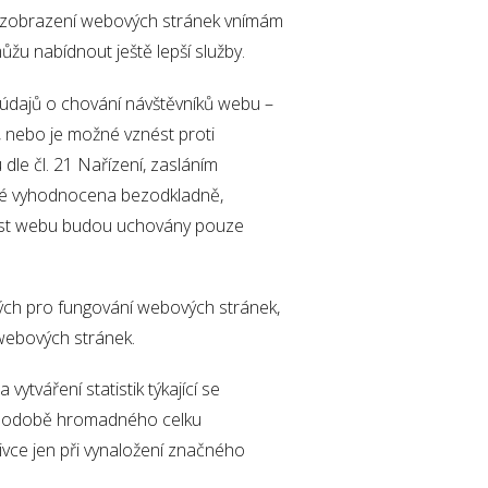
í zobrazení webových stránek vnímám
ůžu nabídnout ještě lepší služby.
í údajů o chování návštěvníků webu –
, nebo je možné vznést proti
le čl. 21 Nařízení, zasláním
oté vyhodnocena bezodkladně,
nost webu budou uchovány pouze
ných pro fungování webových stránek,
 webových stránek.
ytváření statistik týkající se
v podobě hromadného celku
ivce jen při vynaložení značného