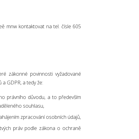
ě mnw kontaktovat na tel. čísle 605
škeré zákonné povinnosti vyžadované
 a GDPR, a tedy že:
ého právního důvodu, a to především
 uděleného souhlasu,
zahájením zpracování osobních údajů,
 tvých práv podle zákona o ochraně