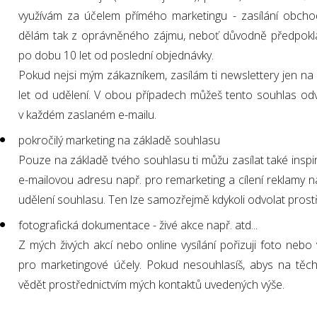
využívám za účelem přímého marketingu - zasílání obchodn
dělám tak z oprávněného zájmu, neboť důvodně předpoklád
po dobu 10 let od poslední objednávky.
Pokud nejsi mým zákazníkem, zasílám ti newslettery jen n
let od udělení. V obou případech můžeš tento souhlas od
v každém zaslaném e-mailu.
pokročilý marketing na základě souhlasu
Pouze na základě tvého souhlasu ti můžu zasílat také inspir
e-mailovou adresu např. pro remarketing a cílení reklamy 
udělení souhlasu. Ten lze samozřejmě kdykoli odvolat prost
fotografická dokumentace - živé akce např. atd...
Z mých živých akcí nebo online vysílání pořizuji foto neb
pro marketingové účely. Pokud nesouhlasíš, abys na těc
vědět prostřednictvím mých kontaktů uvedených výše.