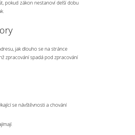
t, pokud zákon nestanoví delší dobu
k.
tory
resu, jak dlouho se na stránce
jichž zpracování spadá pod zpracování
kající se návštěvnosti a chování
jímají.