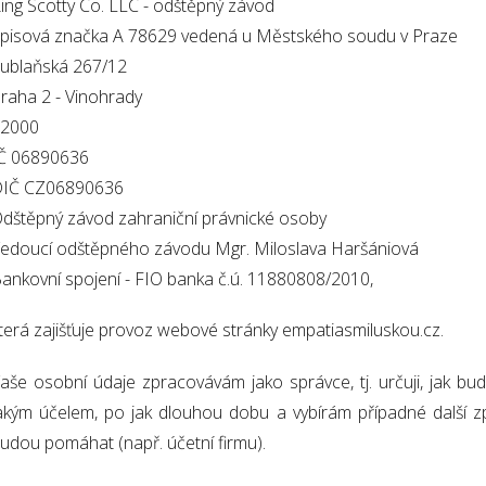
ing Scotty Co. LLC - odštěpný závod
pisová značka A 78629 vedená u Městského soudu v Praze
ublaňská 267/12
raha 2 - Vinohrady
12000
Č 06890636
IČ CZ06890636
dštěpný závod zahraniční právnické osoby
edoucí odštěpného závodu Mgr. Miloslava Haršániová
ankovní spojení - FIO banka č.ú. 11880808/2010,
terá zajišťuje provoz webové stránky empatiasmiluskou.cz.
aše osobní údaje zpracovávám jako správce, tj. určuji, jak b
akým účelem, po jak dlouhou dobu a vybírám případné další zp
udou pomáhat (např. účetní firmu).