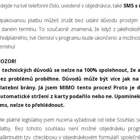
dejde na tvé telefonní číslo, uvedené v objednávce, také
SMS s 
pakovanou platbu můžeš zrušit bez udání důvodu prostým 
 daném termínu. To současně znamená, že když z jakéhokoliv
ředplatného, tvé členství v programu bude ukončeno a možnost
ermínu!
POZOR!
 technických důvodů se nelze na 100% spolehnout, že a
bez problémů proběhne. Důvodů může být více jak na 
latební brány. Já jsem MIMO tento proces! Proto je d
utomatické stržení z karty podařilo nebo ne. Upomínek
ms, nelze to přehlédnout.
le platné legislativy jsem nucena vyžadovat od tebe Souhlas
latby. Bez tohoto souhlasu není možné objednávku progra
aškrtnutím tzv. checkboxu v objednávkovém formuláři společ