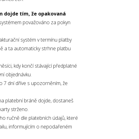
m dojde tím, že opakovaná
m systémem považováno za pokyn
akturační systém v termínu platby
ě a ta automaticky strhne platbu
síci, kdy končí stávající předplatné
rvní objednávku.
o 7 dní dříve s upozorněním, že
na platební bráně dojde, dostaneš
arty strženo.
ho ručně dle platebních údajů, které
ailu, informujícím o nepodařeném