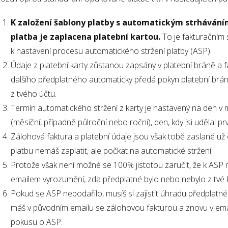
K založení šablony platby s automatickým strhávání
platba je zaplacena platební kartou.
To je fakturační
k nastavení procesu automatického stržení platby (ASP).
Údaje z platební karty zůstanou zapsány v platební bráně a f
dalšího předplatného automaticky předá pokyn platební brán
z tvého účtu.
Termín automatického stržení z karty je nastavený na den v mě
(měsíční, případně půlroční nebo roční), den, kdy jsi udělal p
Zálohová faktura a platební údaje jsou však tobě zaslané už 
platbu nemáš zaplatit, ale počkat na automatické stržení.
Protože však není možné se 100% jistotou zaručit, že k ASP 
emailem vyrozumění, zda předplatné bylo nebo nebylo z tvé k
Pokud se ASP nepodařilo, musíš si zajistit úhradu předplatné
máš v původním emailu se zálohovou fakturou a znovu v em
pokusu o ASP.