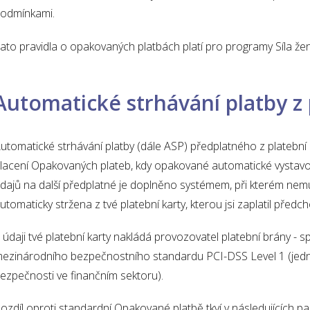
odmínkami.
ato pravidla o opakovaných platbách platí pro programy Síla že
Automatické strhávání platby z 
utomatické strhávání platby (dále ASP) předplatného z platební
lacení Opakovaných plateb, kdy opakované automatické vystavov
dajů na další předplatné je doplněno systémem, při kterém nemus
utomaticky stržena z tvé platební karty, kterou jsi zaplatil předc
 údaji tvé platební karty nakládá provozovatel platební brány - s
ezinárodního bezpečnostního standardu PCI-DSS Level 1 (jedn
ezpečnosti ve finančním sektoru).
ozdíl oproti standardní Opakované platbě tkví v následujících p