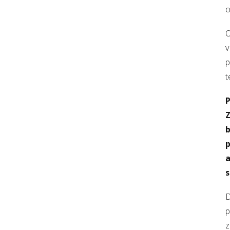
o
O
v
p
t
Z
p
a
s
D
p
z