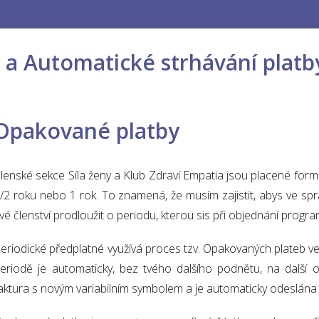
a Automatické strhávání platby
Opakované platby
lenské sekce Síla ženy a Klub Zdraví Empatia jsou placené for
/2 roku nebo 1 rok. To znamená, že musím zajistit, abys ve spr
vé členství prodloužit o periodu, kterou sis při objednání program
eriodické předplatné využívá proces tzv. Opakovaných plateb ve
eriodě je automaticky, bez tvého dalšího podnětu, na další
aktura s novým variabilním symbolem a je automaticky odeslána