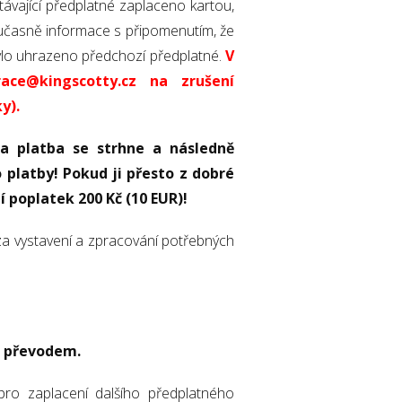
stávající předplatné zaplaceno kartou,
učasně informace s připomenutím, že
 bylo uhrazeno předchozí předplatné.
V
ce@kingscotty.cz na zrušení
y).
a platba se strhne a následně
 platby! Pokud ji přesto z dobré
 poplatek 200 Kč (10 EUR)!
za vystavení a zpracování potřebných
m převodem.
o zaplacení dalšího předplatného