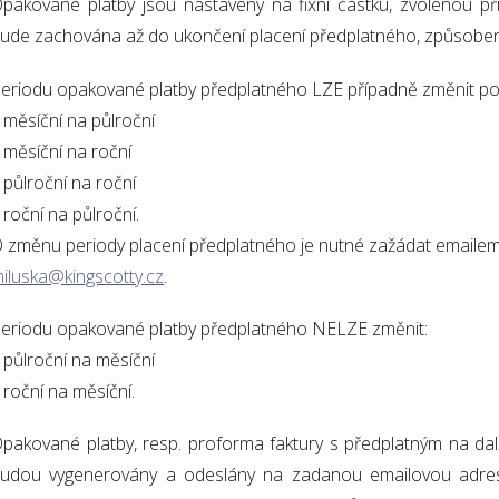
pakované platby jsou nastaveny na fixní částku, zvolenou při
ude zachována až do ukončení placení předplatného, způsoben
eriodu opakované platby předplatného LZE případně změnit po
 měsíční na půlroční
 měsíční na roční
 půlroční na roční
 roční na půlroční.
 změnu periody placení předplatného je nutné zažádat emaile
iluska@kingscotty.cz
.
eriodu opakované platby předplatného NELZE změnit:
 půlroční na měsíční
 roční na měsíční.
pakované platby, resp. proforma faktury s předplatným na dalš
udou vygenerovány a odeslány na zadanou emailovou adres