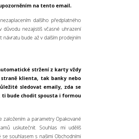
upozorněním na tento email.
nezaplacením dalšího předplatného
 důvodu nezajistíš včasné uhrazení
 návratu bude až v dalším prodejním
utomatické stržení z karty vždy
straně klienta, tak banky nebo
ůležité sledovat emaily, zda se
 ti bude chodit spousta i formou
 se založením a parametry Opakované
mů uskutečnit. Souhlas mi udělíš
ně se souhlasem s našimi Obchodními