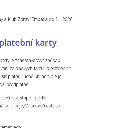
ny a Klub Zdraví Empatia od 1.1.2026.
platební karty
 karty je "nadstavbový" způsob
ání zálohových faktur a platebních
íš platbu ručně uhradit, ale je
hozí předplatné.
polečnost Stripe - podle
á se o nejvyšší úroveň datové
arametrech: