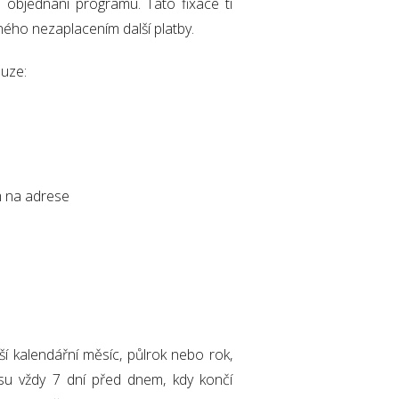
 objednání programu. Tato fixace ti
ého nezaplacením další platby.
uze:
m na adrese
í kalendářní měsíc, půlrok nebo rok,
u vždy 7 dní před dnem, kdy končí