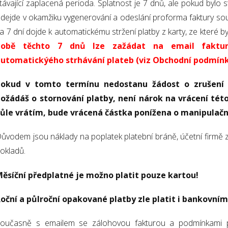
távající zaplacená perioda. Splatnost je 7 dnů, ale pokud bylo 
dejde v okamžiku vygenerování a odeslání proforma faktury so
a 7 dní dojde k automatickému stržení platby z karty, ze které
době těchto 7 dnů lze zažádat na email faktura
utomatickýého strhávání plateb (viz Obchodní podmínk
Pokud v tomto termínu nedostanu žádost o zrušení 
ožádáš o stornování platby, není nárok na vrácení této
ůle vrátím, bude vrácená částka ponížena o manipulační
ůvodem jsou náklady na poplatek platební bráně, účetní firmě 
okladů.
ěsíční předplatné je možno platit pouze kartou!
oční a půlroční opakované platby zle platit i bankovní
oučasně s emailem se zálohovou fakturou a podmínkami pr