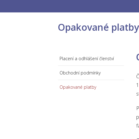
Opakované platby 
Placení a odhlášení členství
Obchodní podmínky
Č
1
Opakované platby
s
P
p
f