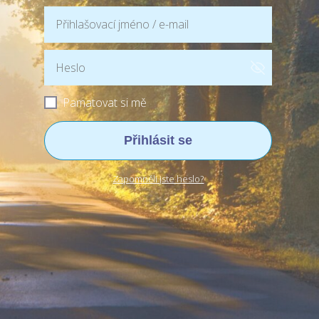
Pamatovat si mě
Přihlásit se
Zapomněli jste heslo?