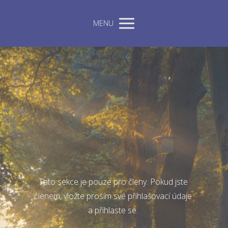
MENU
Tato sekce je pouze pro členy. Pokud jste
členem, vložte prosím své přihlašovací údaje
a přihlaste se.