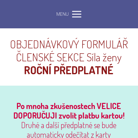
MENU
OBJEDNÁVKOVÝ FORMULÁŘ
ČLENSKÉ SEKCE Síla ženy
ROČNÍ PŘEDPLATNÉ
Po mnoha zkušenostech VELICE
DOPORUČUJI zvolit platbu kartou!
Druhé a další předplatné se bude
automaticky odečítat z karty