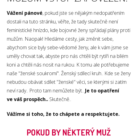
Vážení pánové
, pokud jste se nějakým nedopatřením
dostali na tuto stránku, věřte, že tady skutečně není
feministické hnízdo, kde bojovné ženy spřádají plány proti
mužům. Naopak! Hledáme cesty, jak změnit sebe,
abychom sice byly sebe-vědomé ženy, ale k vám jsme se
uměly chovat tak, abyste pro nás chtěli být rytíři na bílém
koni a chtěli nás nosit na rukou. K tomu ale potřebujeme
naše "ženské soukromí". Ženský sdílecí kruh.. Kde se ženy
nebudou obávat sdílet "ženské" věci, se kterými si zatím
neví rady.. Proto tam nemůžete být..
Je to opatření
ve váš prospěch..
Skutečně..
Vážíme si toho, že to chápete a respektujete.
POKUD BY NĚKTERÝ MUŽ